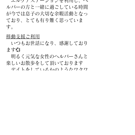
​ エルケアステーションを利用し、ヘ
ルパーの方と一緒に過ごしている時間
が今では息子の大切な余暇活動となっ
ており、とても有り難く思っていま
す。
移動支援ご利用
いつもお世話になり、感謝しており
ます💞
明るく元気な女性のヘルパーさんと
楽しいお散歩をして頂いております
デイトをしているかのようなワクワ
ク感があるようで、公園の遊具に座っ
て楽しんだりと、親や男性ヘルパーさ
んとはあり得ない姿を見せているのに
ビックリしています
また、雨の日の帰りに、家のそばの
図書館で一緒に過ごしたと聞いて、更
にビックリ❗いつうるさくなるか分から
ない為、一緒に入ったことが無かった
からです